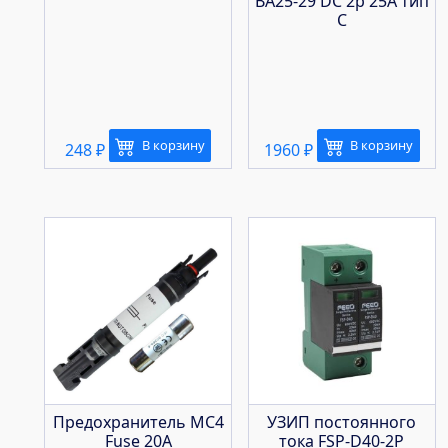
ВА25-29 DC 2р 25А тип
С
В корзину
В корзину
248
₽
1960
₽
Предохранитель MC4
УЗИП постоянного
Fuse 20A
тока FSP-D40-2P