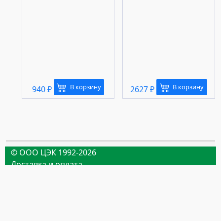
В корзину
В корзину
940
₽
2627
₽
© ООО ЦЭК 1992-2026
Доставка и оплата
Контакты
Партнёрство
Нижний Новгород, Московское шоссе, 31А
(831) 228-09-11