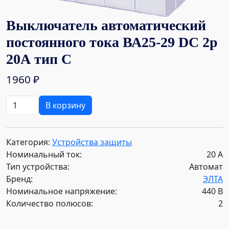
Выключатель автоматический
постоянного тока ВА25-29 DC 2р
20А тип С
1960
₽
Количество
В корзину
товара
Выключатель
автоматический
Категория:
Устройства защиты
постоянного
Номинальный ток:
20 А
тока
Тип устройства:
Автомат
ВА25-
Бренд:
ЭЛТА
29
Номинальное напряжение:
440 В
DC
Количество полюсов:
2
2р
20А