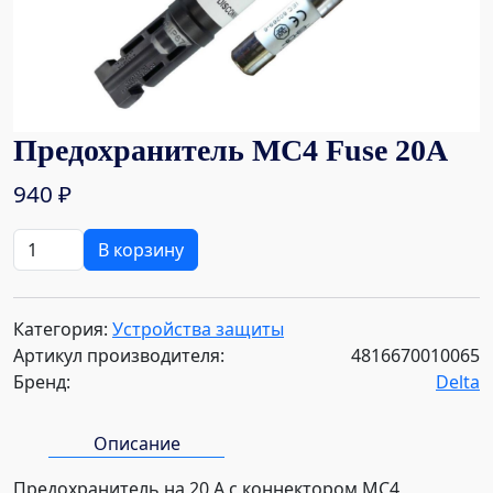
Предохранитель MC4 Fuse 20A
940
₽
Количество
В корзину
товара
Предохранитель
MC4
Категория:
Устройства защиты
Fuse
Артикул производителя:
4816670010065
20A
Бренд:
Delta
Описание
Предохранитель на 20 А с коннектором МС4