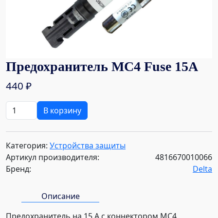
Предохранитель MC4 Fuse 15A
440
₽
Количество
В корзину
товара
Предохранитель
MC4
Категория:
Устройства защиты
Fuse
Артикул производителя:
4816670010066
15A
Бренд:
Delta
Описание
Предохранитель на 15 А с коннектором МС4