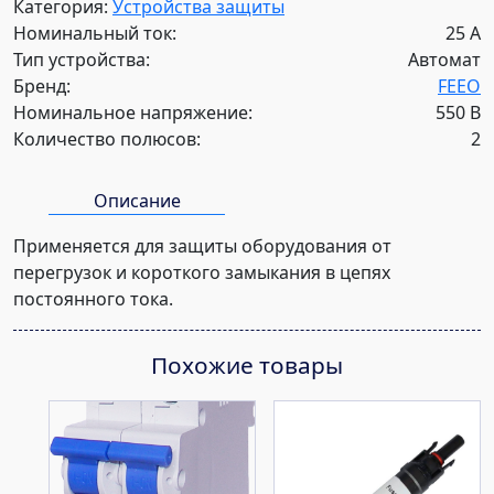
Категория:
Устройства защиты
постоянного
Номинальный ток:
25 А
тока
Тип устройства:
Автомат
FPV-
Бренд:
FEEO
25-
Номинальное напряжение:
550 В
550
Количество полюсов:
2
25A
2P
Описание
Применяется для защиты оборудования от
перегрузок и короткого замыкания в цепях
постоянного тока.
Похожие товары