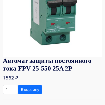
Автомат защиты постоянного
тока FPV-25-550 25A 2P
1562
₽
Количество
В корзину
товара
Автомат
защиты