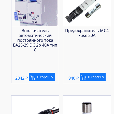
Выключатель
Предохранитель MC4
автоматический
Fuse 20A
постоянного тока
ВА25-29 DC 2р 40А тип
С
В корзину
В корзину
2842
₽
940
₽