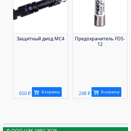
Защитный диод МС4
Предохранитель FDS-
12
В корзину
В корзину
650
₽
248
₽
© ООО ЦЭК 1992-2026